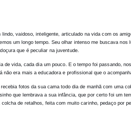
indo, vaidoso, inteligente, articulado na vida com os amig
mos um longo tempo. Seu olhar intenso me buscava nos l
oçura que é peculiar na juventude.
ia de vida, cada dia um pouco. E o tempo foi passando, no
á não era mais a educadora e profissional que o acompanh
 recebia fotos da sua cama todo dia de manhã com uma co
inho que lembrava a sua infância, que por certo foi um te
colcha de retalhos, feita com muito carinho, pedaço por p