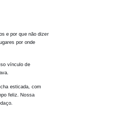
os e por que não dizer
ugares por onde
sso vínculo de
ava.
lcha esticada, com
mpo feliz. Nossa
edaço.